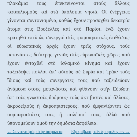
πλοκάμια τους ἐπεκτείνονται στοὺς ἄλλους
καταυλισμοὺς καὶ στὰ ὑπόλοιπα νησιά. Οἱ ἐνέργειες
γίνονται συντονισμένα, καθὼς ἔχουν προσαχθεῖ δεκατρία
ἄτομα στὶς Βρυξέλλες καὶ στὸ Παρίσι, ἐνῶ ἔχουν
κρατηθεῖ ἑπτὰ ὡς συνεργοὶ στὶς τρομοκρατικὲς ἐπιθέσεις∙
οἱ εὐρωπαϊκὲς ἀρχὲς ἔχουν τρεῖς στόχους, τοὺς
μετανάστες δεύτερης γενιᾶς στὶς εὐρωπαϊκὲς χῶρες ποὺ
ἔχουν ἐνταχθεῖ στὸ ἰσλαμικὸ κίνημα καὶ ἔχουν
ταξειδέψει πολλοὶ ἀπ’ αὐτοὺς σὲ Συρία καὶ Ἰράκ∙ τοὺς
ἴδιους καὶ τοὺς συνεργάτες τους ποὺ ταξειδεύουν
ἀνάμεσα στοὺς μετανάστες καὶ φθάνουν στὴν Εὐρώπη
ἀπ’ τοὺς γνωστοὺς δρόμους∙ τοὺς ἀκτιβιστὲς καὶ ἄλλους,
ἀκροδεξιοὺς ἢ ἀκροαριστερούς, ποὺ ἐμφανίζονται ὡς
συμπαραστάτες τους ἢ πολέμιοί τους, ἀλλὰ ποὺ
ὑπονομεύουν ὁμοῦ τὴν δημόσια ἀσφάλεια.
Post navigation
←
Συντονισμὸς στὴν ἀσφάλεια
Ἐξακρίβωση τῶν δρομολογίων
→