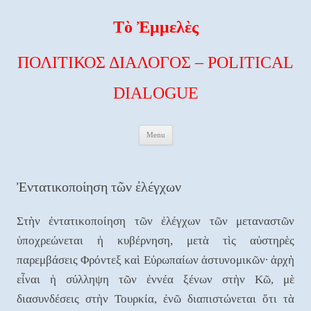
Τὸ Ἐμμελὲς
ΠΟΛΙΤΙΚΟΣ ΔΙΑΛΟΓΟΣ – POLITICAL
DIALOGUE
Skip to content
Menu
Ἐντατικοποίηση τῶν ἐλέγχων
Στὴν ἐντατικοποίηση τῶν ἐλέγχων τῶν μεταναστῶν
ὑποχρεώνεται ἡ κυβέρνηση, μετὰ τὶς αὐστηρὲς
παρεμβάσεις Φρόντεξ καὶ Εὐρωπαίων ἀστυνομικῶν∙ ἀρχὴ
εἶναι ἡ σύλληψη τῶν ἐννέα ξένων στὴν Κῶ, μὲ
διασυνδέσεις στὴν Τουρκία, ἐνῶ διαπιστώνεται ὅτι τὰ