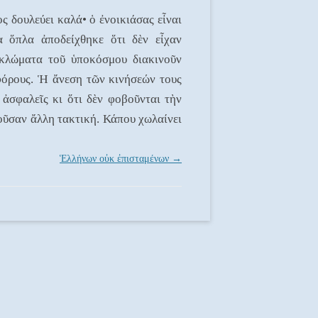
 δουλεύει καλά• ὁ ἐνοικιάσας εἶναι
 ὅπλα ἀποδείχθηκε ὅτι δὲν εἶχαν
υκλώματα τοῦ ὑποκόσμου διακινοῦν
φόρους. Ἡ ἄνεση τῶν κινήσεών τους
 ἀσφαλεῖς κι ὅτι δὲν φοβοῦνται τὴν
οῦσαν ἄλλη τακτική. Κάπου χωλαίνει
Ἑλλήνων οὐκ ἐπισταμένων
→