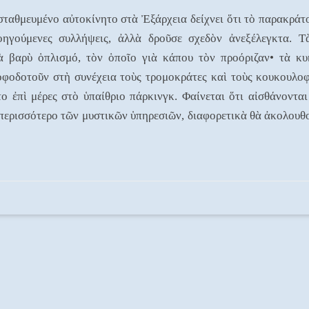
αθμευμένο αὐτοκίνητο στὰ Ἐξάρχεια δείχνει ὅτι τὸ παρακράτος
ηγούμενες συλλήψεις, ἀλλὰ δροῦσε σχεδὸν ἀνεξέλεγκτα. Τὰ
ιὰ βαρὺ ὁπλισμό, τὸν ὁποῖο γιὰ κάπου τὸν προόριζαν• τὰ κ
οφοδοτοῦν στὴ συνέχεια τοὺς τρομοκράτες καὶ τοὺς κουκουλο
ο ἐπὶ μέρες στὸ ὑπαίθριο πάρκινγκ. Φαίνεται ὅτι αἰσθάνονται
περισσότερο τῶν μυστικῶν ὑπηρεσιῶν, διαφορετικὰ θὰ ἀκολουθ