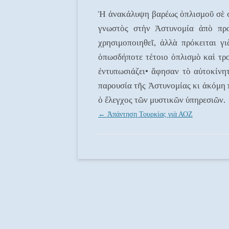
Ἡ ἀνακάλυψη βαρέως ὁπλισμοῦ σὲ στ
γνωστὸς στὴν Ἀστυνομία ἀπὸ προ
χρησιμοποιηθεῖ, ἀλλὰ πρόκειται γ
ὁπωσδήποτε τέτοιο ὁπλισμὸ καὶ τρ
ἐντυπωσιάζει• ἄφησαν τὸ αὐτοκίνητ
παρουσία τῆς Ἀστυνομίας κι ἀκόμη 
ὁ ἔλεγχος τῶν μυστικῶν ὑπηρεσιῶν.
Post navigation
←
Ἀπάντηση Τουρκίας γιὰ ΑΟΖ