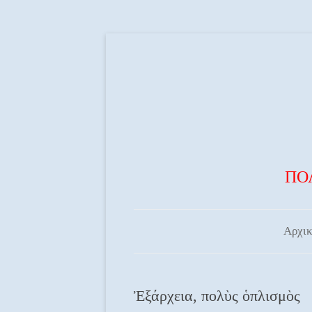
ΠΟ
Αρχικ
Ἐξάρχεια, πολὺς ὁπλισμὸς