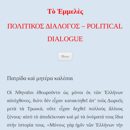
Τὸ Ἐμμελὲς
ΠΟΛΙΤΙΚΟΣ ΔΙΑΛΟΓΟΣ – POLITICAL
DIALOGUE
Skip to content
Menu
Πατρίδα καὶ μητέρα καλέσαι
Οἱ Ἀθηναῖοι ἐθεωροῦντο ὡς μόνοι ἐκ τῶν Ἑλλήνων
αὐτόχθονες, διότι δὲν εἶχαν κατακτηθεῖ ἀπ’ τοὺς Δωριεῖς
μετὰ τὰ Τρωικά, οὔτε εἶχαν δεχθεῖ πολλοὺς ἄλλους
ξένους∙ αὐτὸ τὸ ἀποδείκνυαν καὶ μὲ τὰ ὀνόματά τους ἴδια
στὴν ἱστορία τους. «Μόνοις γὰρ ἡμῖν τῶν Ἑλλήνων τὴν