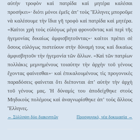
αὐτὴν τροφὸν καὶ πατρίδα καὶ μητέρα καλέσαι
προσήκει»∙ διότι μόνοι ἐμεῖς ἀπ’ τοὺς Ἕλληνες μποροῦμε
νὰ καλέσουμε τὴν ἴδια γῆ τροφὸ καὶ πατρίδα καὶ μητέρα.
«Καίτοι χρὴ τοὺς εὐλόγως μέγα φρονοῦντας καὶ περὶ τῆς
ἡγεμονίας δικαίως ἀμφισβητοῦντας»∙ καίτοι πρέπει σὲ
ὅσους εὐλόγως πιστεύουν στὴν δύναμή τους καὶ δικαίως
ἀμφισβητοῦν τὴν ἡγεμονία τῶν ἄλλων. «Καὶ τῶν πατρίων
πολλάκις μεμνημένους τοιαύτην τὴν ἀρχὴν τοῦ γένους
ἔχοντας φαίνεσθαι»∙ καὶ ἐπικαλουμένους τὶς προγονικὲς
παραδόσεις φαίνεται ὅτι διέπονται ἀπ’ αὐτὴν τὴν ἀρχὴ
τοῦ γένους μας. Ἡ δύναμίς του ἀποδείχθηκε στοὺς
Μηδικοὺς πολέμους καὶ ἀναγνωρίσθηκε ἀπ’ τοὺς ἄλλους
Ἕλληνες.
Post navigation
←
Σύλληψη δύο διακινητῶν
Προσφυγικό, νέα δοκιμασία
→