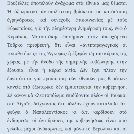
Βρυξέλλες ἀποτελοῦν ἀνάχωμα στὰ ἐθνικά μας θέματα.
Ἡ ἀξιωματικὴ ἀντιπολίτευση βρίσκεται σὲ κατάσταση
ἐγρηγόρσεως καὶ συνεχοῦς ἐπικοινωνίας μὲ τοὺς
Εὐρωπαίους, γιὰ τὴν πληρέστερη ἐνημέρωσή τους, ἐνῶ ὁ
Κυριάκος Μητσοτάκης ἐπισήμανε στὸν ἀπερχόμενο
Τοῦρκο πρεσβευτή, ὅτι εἶναι «ἀντιπαραγωγικὲς οἱ
τοποθετήσεις» τῆς Ἄγκυρας∙ ἡ ἐξαφάνιση τοῦ κύρους τῆς
χώρας, μὲ τὴν ἄνοδο τῆς σημερινῆς κυβέρνησης στὴν
ἐξουσία, εἶναι ἡ κύρια αἰτία. Δὲν ἔχει πλέον τὴν
δυνατότητα γιὰ προάσπιση τῶν ἐθνικῶν μας θεμάτων∙
κανεὶς στὸ ἐξωτερικὸ δὲν ἐμπιστεύεται τὴν κυβέρνηση.
Σὲ κανονικὸ κλεφτοπόλεμο ἐπιδίδονται πλέον οἱ Τοῦρκοι
στὸ Αἰγαῖο, δείχνοντας ὅτι μᾶλλον ἔχουν καταλάβει ὅτι
φεύγει ὁ Ναπολεοντίσκος κι ὅ,τι κερδίσουν στὸ
ἐνδιάμεσο∙ οἱ ἀντιδράσεις τῆς κυβερνήσεως εἶναι ἀπὸ
γελοῖες μέχρι ἀνύπαρκτες, καὶ μόνο τὸ Βερολίνο καὶ οἱ