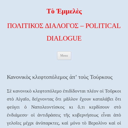
Τὸ Ἐμμελὲς
ΠΟΛΙΤΙΚΟΣ ΔΙΑΛΟΓΟΣ – POLITICAL
DIALOGUE
Skip to content
Menu
Κανονικὸς κλεφτοπόλεμος ἀπ’ τοὺς Τούρκους
Σὲ κανονικὸ κλεφτοπόλεμο ἐπιδίδονται πλέον οἱ Τοῦρκοι
στὸ Αἰγαῖο, δείχνοντας ὅτι μᾶλλον ἔχουν καταλάβει ὅτι
φεύγει ὁ Ναπολεοντίσκος κι ὅ,τι κερδίσουν στὸ
ἐνδιάμεσο∙ οἱ ἀντιδράσεις τῆς κυβερνήσεως εἶναι ἀπὸ
γελοῖες μέχρι ἀνύπαρκτες, καὶ μόνο τὸ Βερολίνο καὶ οἱ